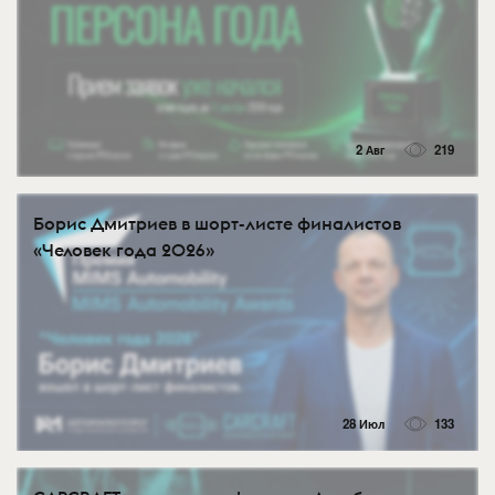
2 Авг
219
Борис Дмитриев в шорт-листе финалистов
«Человек года 2026»
28 Июл
133