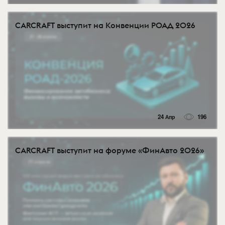
CARCRAFT выступит на Конвенции РОАД 2026
24 Апр
196
CARCRAFT выступит на форуме «ФинАвто 2026»