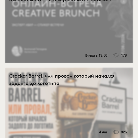
Вчера в 13:50
178
Cracker Barrel, или провал который начался
задолго до логотипа
4 Авг
326