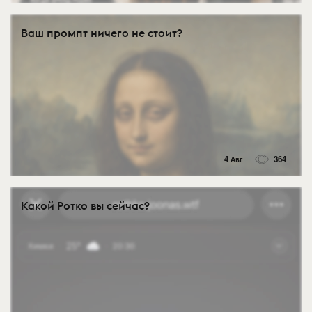
Ваш промпт ничего не стоит?
4 Авг
364
Какой Ротко вы сейчас?