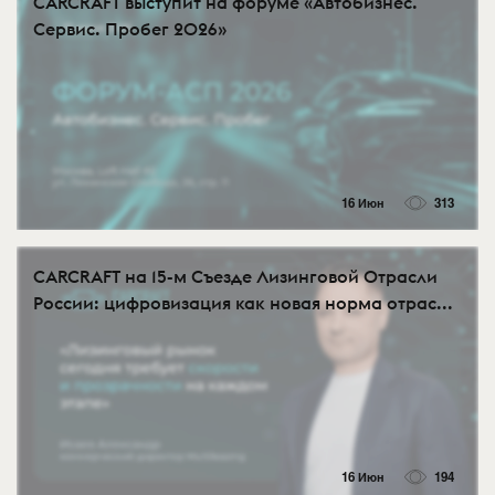
CARCRAFT выступит на форуме «Автобизнес.
Сервис. Пробег 2026»
16 Июн
313
CARCRAFT на 15-м Съезде Лизинговой Отрасли
России: цифровизация как новая норма отрас...
16 Июн
194