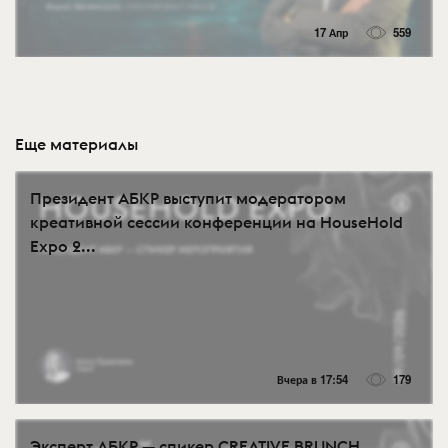
17 Апр
559
Еще материалы
Президент АБКР выступит модератором
креативной сессии конференции на HouseHold
Expo 2...
Вчера в 17:54
179
Эксперт АБКР — спикер CREATIVE BRUNCH