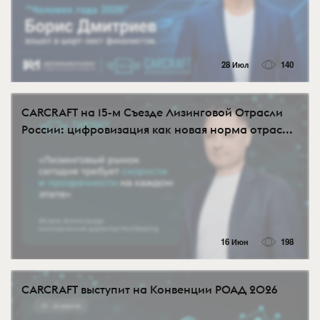
28 Июл
140
CARCRAFT на 15-м Съезде Лизинговой Отрасли
России: цифровизация как новая норма отрас...
16 Июн
198
CARCRAFT выступит на Конвенции РОАД 2026