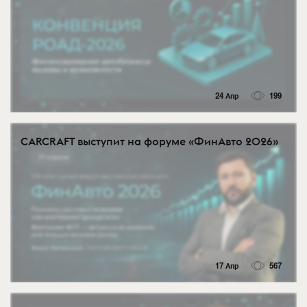
24 Апр
199
CARCRAFT выступит на форуме «ФинАвто 2026»
17 Апр
567