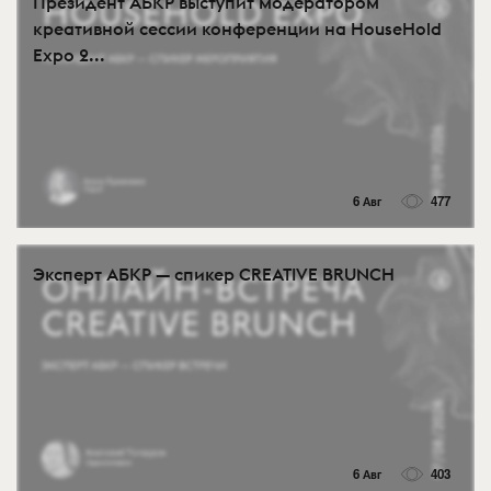
Президент АБКР выступит модератором
креативной сессии конференции на HouseHold
Expo 2...
6 Авг
477
Эксперт АБКР — спикер CREATIVE BRUNCH
6 Авг
403