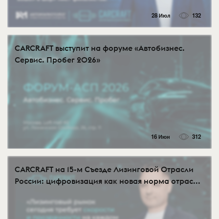
28 Июл
132
CARCRAFT выступит на форуме «Автобизнес.
Сервис. Пробег 2026»
16 Июн
312
CARCRAFT на 15-м Съезде Лизинговой Отрасли
России: цифровизация как новая норма отрас...