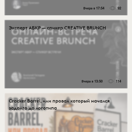
Вчера в 17:54
92
Эксперт АБКР — спикер CREATIVE BRUNCH
Вчера в 13:50
114
Cracker Barrel, или провал который начался
задолго до логотипа