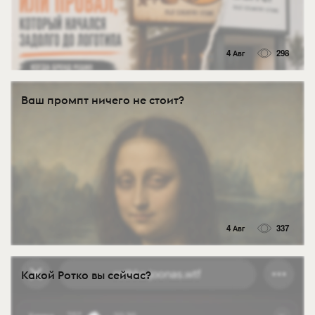
4 Авг
298
Ваш промпт ничего не стоит?
4 Авг
337
Какой Ротко вы сейчас?