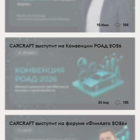
16 Июн
194
CARCRAFT выступит на Конвенции РОАД 2026
24 Апр
195
CARCRAFT выступит на форуме «ФинАвто 2026»