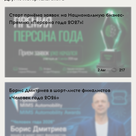
Старт приёма заявок на Национальную бизнес-
Премию «Персона года 2027»!
2 Авг
217
Борис Дмитриев в шорт-листе финалистов
«Человек года 2026»