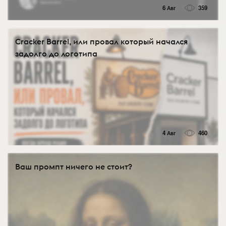
6 Авг
359
Cracker Barrel, или провал который начался
задолго до логотипа
4 Авг
460
Ваш промпт ничего не стоит?