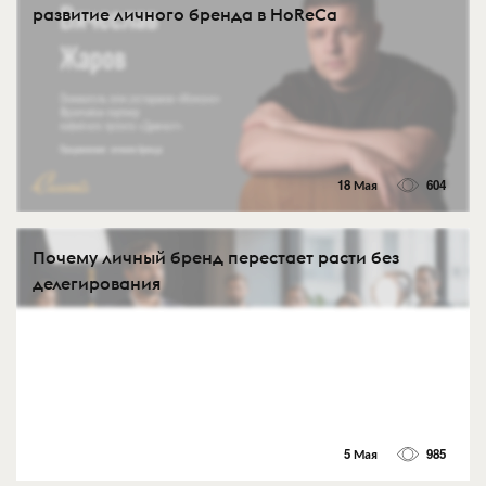
развитие личного бренда в HoReCa
18 Мая
604
Почему личный бренд перестает расти без
делегирования
5 Мая
985