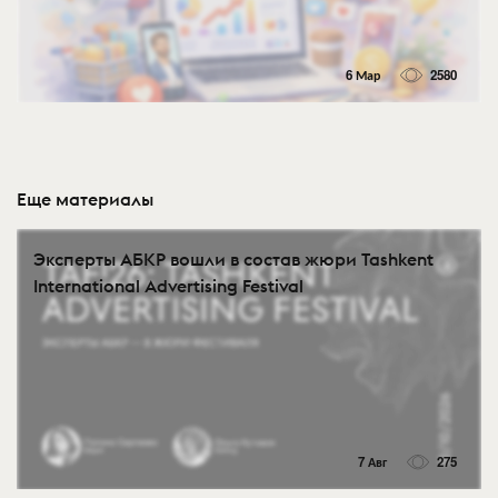
6 Мар
2580
Еще материалы
Эксперты АБКР вошли в состав жюри Tashkent
International Advertising Festival
7 Авг
275