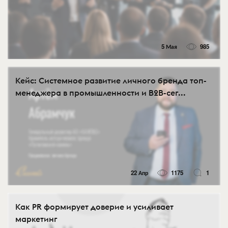
5 Мая
985
Кейс: Системное развитие личного бренда топ-
менеджера в промышленности и B2B-сег...
22 Апр
1175
1
Как PR формирует доверие и усиливает
маркетинг