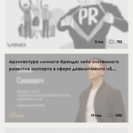
8 Апр
762
Архитектура личного бренда: кейс системного
развития эксперта в сфере девелопмента и&...
19 Мар
1080