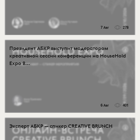
7 Авг
278
Президент АБКР выступит модератором
креативной сессии конференции на HouseHold
Expo 2...
6 Авг
401
Эксперт АБКР — спикер CREATIVE BRUNCH