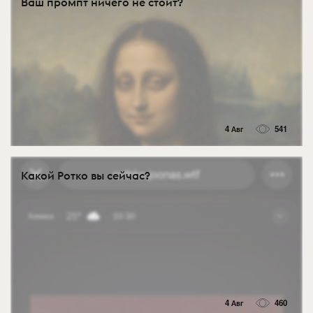
Ваш промпт ничего не стоит?
4 Авг
541
Какой Ротко вы сейчас?
4 Авг
460