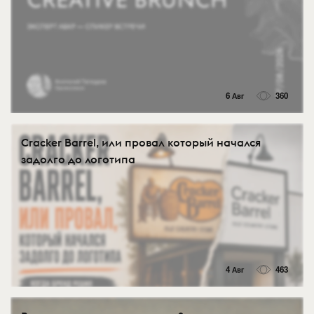
6 Авг
360
Cracker Barrel, или провал который начался
задолго до логотипа
4 Авг
463