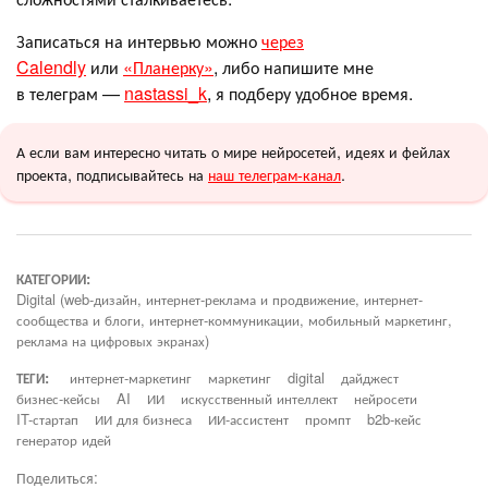
Записаться на интервью можно
через
Calendly
или
«Планерку»
, либо напишите мне
в телеграм —
nastassi_k
, я подберу удобное время.
А если вам интересно читать о мире нейросетей, идеях и фейлах
проекта, подписывайтесь на
наш телеграм-канал
.
КАТЕГОРИИ:
Digital (web-дизайн, интернет-реклама и продвижение, интернет-
сообщества и блоги, интернет-коммуникации, мобильный маркетинг,
реклама на цифровых экранах)
ТЕГИ:
интернет-маркетинг
маркетинг
digital
дайджест
бизнес-кейсы
AI
ИИ
искусственный интеллект
нейросети
IT-стартап
ИИ для бизнеса
ИИ-ассистент
промпт
b2b-кейс
генератор идей
Поделиться: