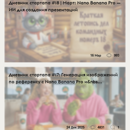
Дневник стартапа #18 | Март: Nano Banana Pro —
ИИ для создания презентаций
16 Мар
993
Дневник стартапа #17: Генерация изображений
по референсу с Nano Banana Pro и&nbs...
24 Дек 2025
4831
1