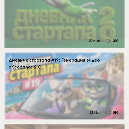
29 Июн
308
Дневник стартапа #19: Генерация видео
с Seedance 2.0
22 Мая
592