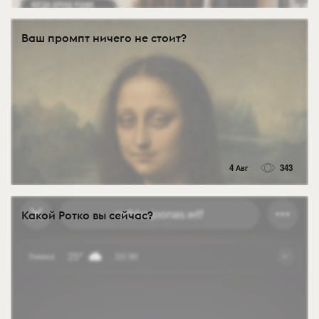
Ваш промпт ничего не стоит?
4 Авг
343
Какой Ротко вы сейчас?