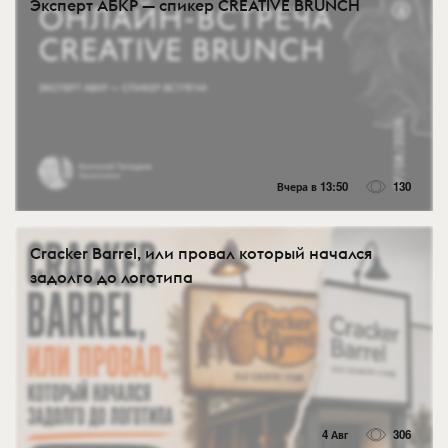
Эксперт АБКР — спикер CREATIVE BRUNCH
Вчера в 13:50
130
Cracker Barrel, или провал который начался
задолго до логотипа
4 Авг
306