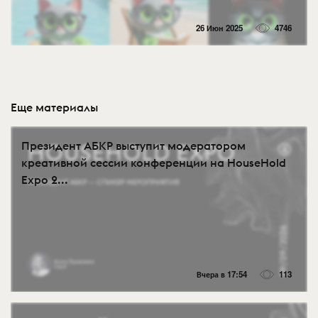
26 Июн 2025
4746
Еще материалы
Президент АБКР выступит модератором
креативной сессии конференции на HouseHold
Expo 2...
Вчера в 17:54
113