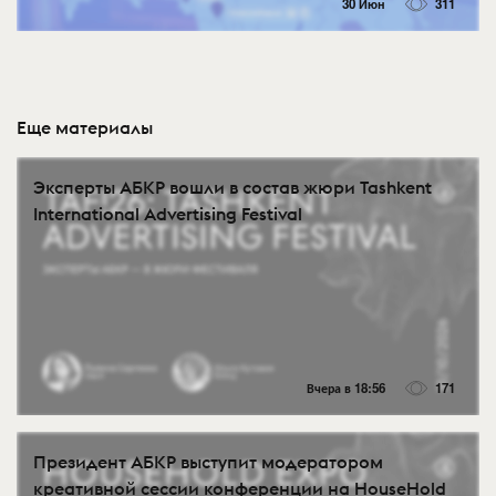
30 Июн
311
Еще материалы
Эксперты АБКР вошли в состав жюри Tashkent
International Advertising Festival
Вчера в 18:56
171
Президент АБКР выступит модератором
креативной сессии конференции на HouseHold