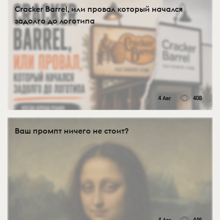
Cracker Barrel, или провал который начался
задолго до логотипа
4 Авг
408
Ваш промпт ничего не стоит?
4 Авг
446