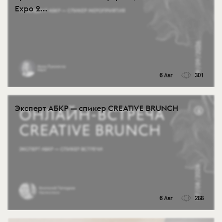
Expo 2...
6 Авг
301
Эксперт АБКР — спикер CREATIVE BRUNCH
6 Авг
288