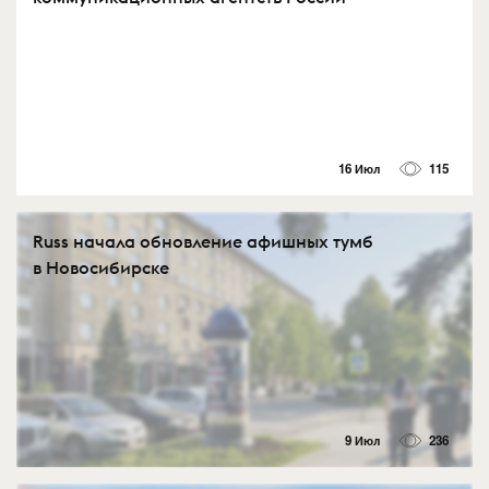
16 Июл
115
Russ начала обновление афишных тумб
в Новосибирске
9 Июл
236