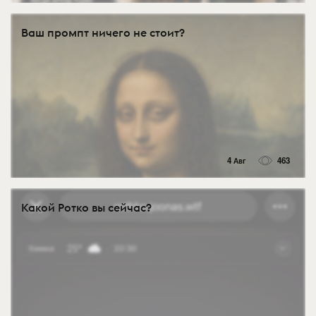
Ваш промпт ничего не стоит?
4 Авг
463
Какой Ротко вы сейчас?