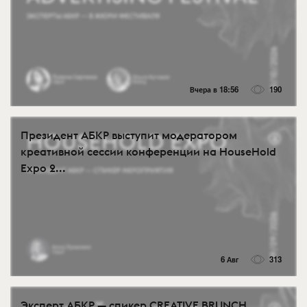
Вчера в 18:56
190
Президент АБКР выступит модератором
креативной сессии конференции на HouseHold
Expo 2...
6 Авг
313
Эксперт АБКР — спикер CREATIVE BRUNCH