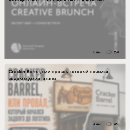
6 Авг
294
Cracker Barrel, или провал который начался
задолго до логотипа
4 Авг
418