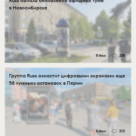
Russ начала обновление афишных тумб
в Новосибирске
9 Июл
236
Группа Russ оснастит цифровыми экранами еще
58 «умных» остановок в Перми
6 Июл
212