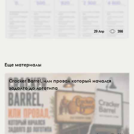
29 Апр
398
Еще материалы
Cracker Barrel, или провал который начался
задолго до логотипа