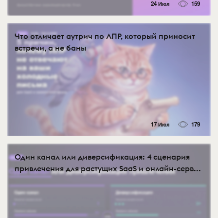
24 Июл
159
Что отличает аутрич по ЛПР, который приносит
встречи, а не баны
17 Июл
179
Один канал или диверсификация: 4 сценария
привлечения для растущих SaaS и онлайн-серв...