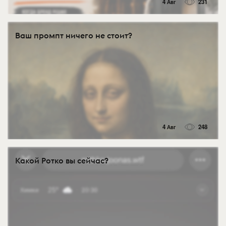
4 Авг
231
Ваш промпт ничего не стоит?
4 Авг
248
Какой Ротко вы сейчас?