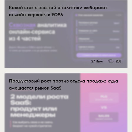
Какой стек сквозной аналитики выбирают
онлайн-сервисы в 2026
27 Июл
208
Продуктовый рост против отдела продаж: куда
смещается рынок SaaS