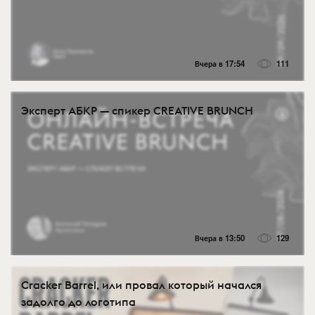
Вчера в 17:54
111
Эксперт АБКР — спикер CREATIVE BRUNCH
Вчера в 13:50
129
Cracker Barrel, или провал который начался
задолго до логотипа