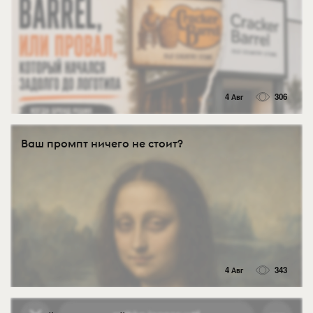
4 Авг
306
Ваш промпт ничего не стоит?
4 Авг
343