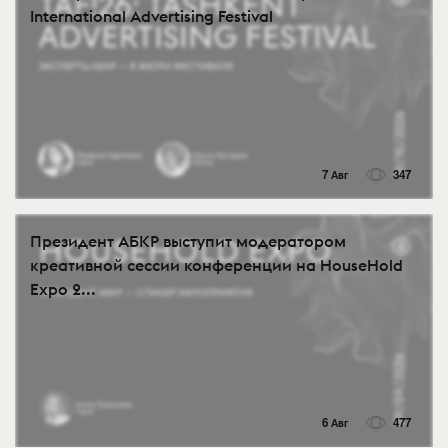
International Advertising Festival
7 Авг
347
Президент АБКР выступит модератором
креативной сессии конференции на HouseHold
Expo 2...
6 Авг
477