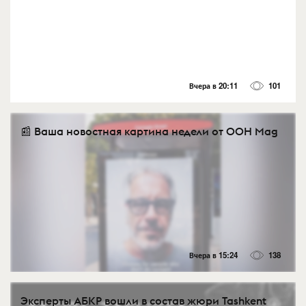
Вчера в 20:11
101
📰 Ваша новостная картина недели от OOH Mag
Вчера в 15:24
138
Эксперты АБКР вошли в состав жюри Tashkent