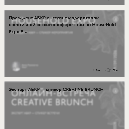
Президент АБКР выступит модератором
креативной сессии конференции на HouseHold
Expo 2...
6 Авг
263
Эксперт АБКР — спикер CREATIVE BRUNCH