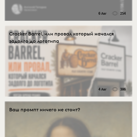
6 Авг
254
Cracker Barrel, или провал который начался
задолго до логотипа
4 Авг
386
Ваш промпт ничего не стоит?