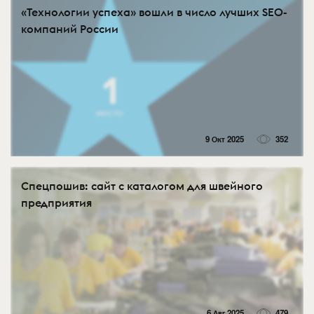
«Технологии успеха» вошли в число лучших SEO-
компаний России
9 Окт 2025
352
Спецпошив: сайт с каталогом для швейного
предприятия
6 Авг 2025
479