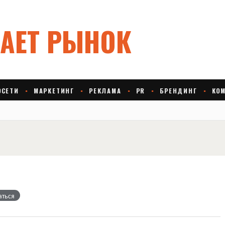
а
аться