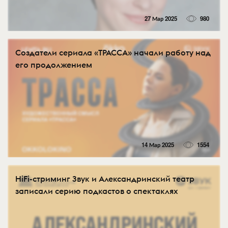
27 Мар 2025
980
Создатели сериала «ТРАССА» начали работу над
его продолжением
14 Мар 2025
1554
HiFi-стриминг Звук и Александринский театр
записали серию подкастов о спектаклях