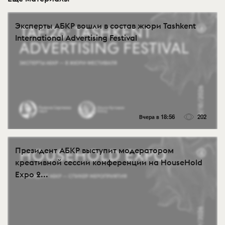
Эксперты АБКР вошли в состав жюри Tashkent
International Advertising Festival
Вчера в 18:56
202
Президент АБКР выступит модератором
креативной сессии конференции на HouseHold
Expo 2...