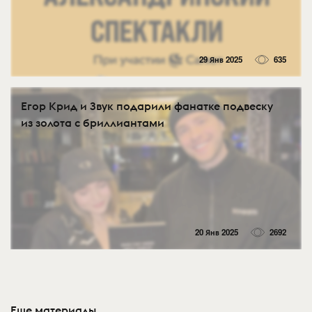
29 Янв 2025
635
Егор Крид и Звук подарили фанатке подвеску
из золота с бриллиантами
20 Янв 2025
2692
Еще материалы