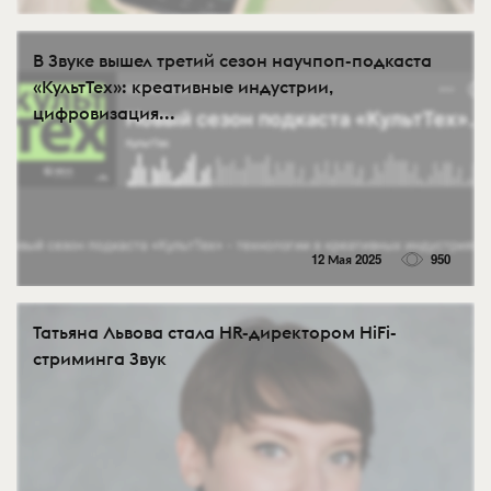
В Звуке вышел третий сезон научпоп-подкаста
«КультТех»: креативные индустрии,
цифровизация...
12 Мая 2025
950
Татьяна Львова стала HR-директором HiFi-
стриминга Звук