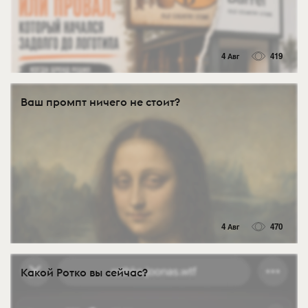
4 Авг
419
Ваш промпт ничего не стоит?
4 Авг
470
Какой Ротко вы сейчас?