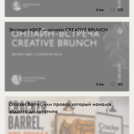
6 Авг
324
Эксперт АБКР — спикер CREATIVE BRUNCH
6 Авг
301
Cracker Barrel, или провал который начался
задолго до логотипа