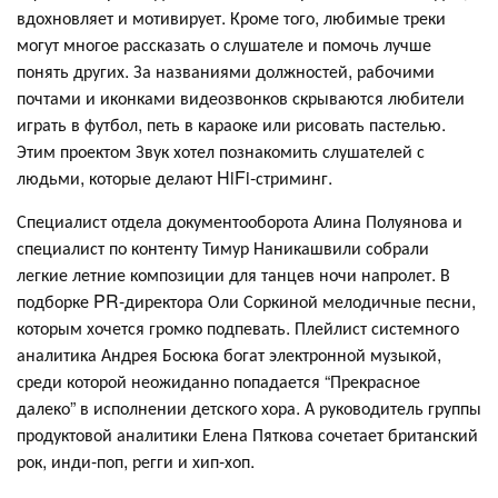
вдохновляет и мотивирует. Кроме того, любимые треки
могут многое рассказать о слушателе и помочь лучше
понять других. За названиями должностей, рабочими
почтами и иконками видеозвонков скрываются любители
играть в футбол, петь в караоке или рисовать пастелью.
Этим проектом Звук хотел познакомить слушателей с
людьми, которые делают HiFi-стриминг.
Специалист отдела документооборота Алина Полуянова и
специалист по контенту Тимур Наникашвили собрали
легкие летние композиции для танцев ночи напролет. В
подборке PR-директора Оли Соркиной мелодичные песни,
которым хочется громко подпевать. Плейлист системного
аналитика Андрея Босюка богат электронной музыкой,
среди которой неожиданно попадается “Прекрасное
далеко” в исполнении детского хора. А руководитель группы
продуктовой аналитики Елена Пяткова сочетает британский
рок, инди-поп, регги и хип-хоп.