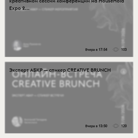
креативной сессии конференции на HouseHold
Expo 2...
Вчера в 17:54
103
Эксперт АБКР — спикер CREATIVE BRUNCH
Вчера в 13:50
120