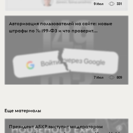
9 Июл
331
Авторизация пользователей на сайте: новые
штрафы по № 199-ФЗ и что проверит...
7 Июл
809
Еще материалы
Президент АБКР выступит модератором