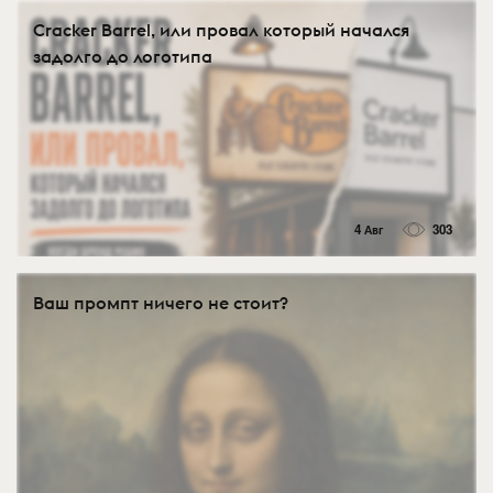
Cracker Barrel, или провал который начался
задолго до логотипа
4 Авг
303
Ваш промпт ничего не стоит?