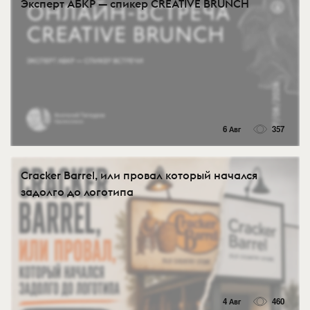
Эксперт АБКР — спикер CREATIVE BRUNCH
6 Авг
357
Cracker Barrel, или провал который начался
задолго до логотипа
4 Авг
460