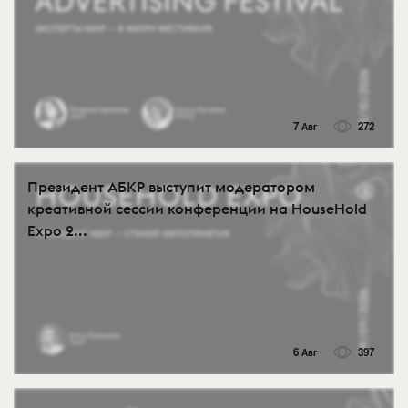
7 Авг
272
Президент АБКР выступит модератором
креативной сессии конференции на HouseHold
Expo 2...
6 Авг
397