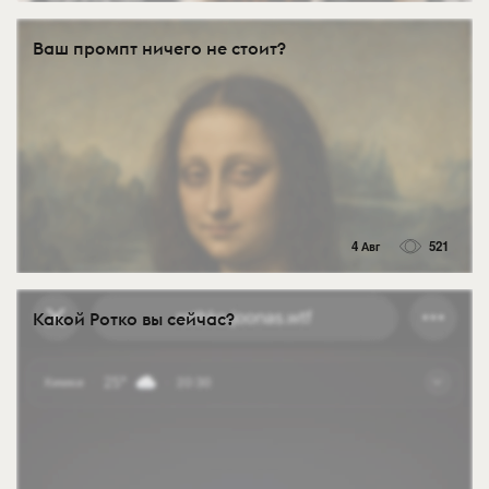
Ваш промпт ничего не стоит?
4 Авг
521
Какой Ротко вы сейчас?