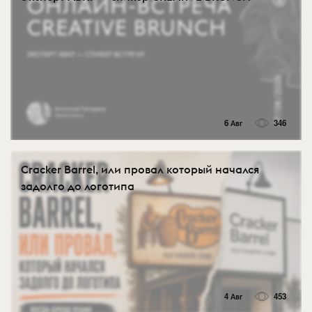
6 Авг
346
Cracker Barrel, или провал который начался
задолго до логотипа
4 Авг
453