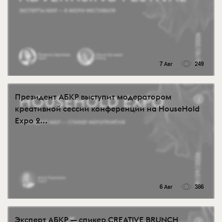
7 Авг
249
Президент АБКР выступит модератором
креативной сессии конференции на HouseHold
Expo 2...
6 Авг
386
Эксперт АБКР — спикер CREATIVE BRUNCH