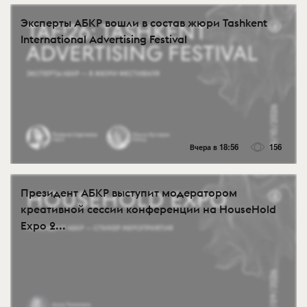
Эксперты АБКР вошли в состав жюри Tashkent
International Advertising Festival
Вчера в 18:56
156
Президент АБКР выступит модератором
креативной сессии конференции на HouseHold
Expo 2...