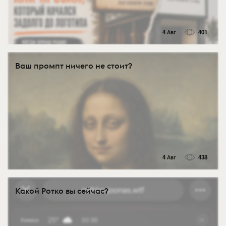
4 Авг
401
Ваш промпт ничего не стоит?
4 Авг
438
Какой Ротко вы сейчас?