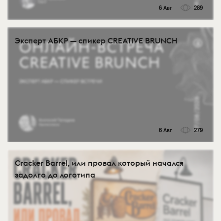
6 Авг
289
Эксперт АБКР — спикер CREATIVE BRUNCH
6 Авг
279
Cracker Barrel, или провал который начался
задолго до логотипа