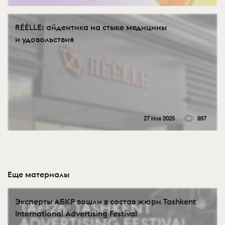
RÉÉLLE: айдентика на стыке медицины
и удовольствия
27 Ноя 2025
897
Еще материалы
Эксперты АБКР вошли в состав жюри Tashkent
International Advertising Festival