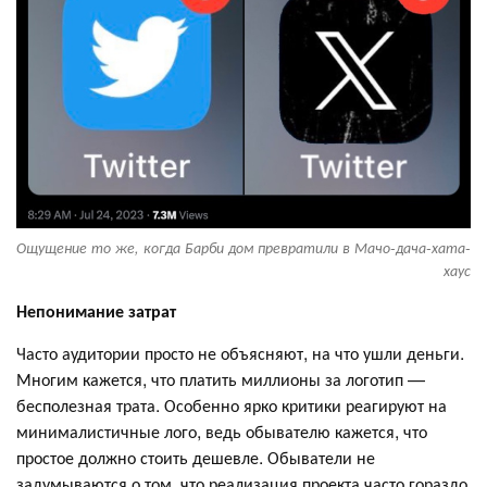
Ощущение то же, когда Барби дом превратили в Мачо-дача-хата-
хаус
Непонимание затрат
Часто аудитории просто не объясняют, на что ушли деньги.
Многим кажется, что платить миллионы за логотип —
бесполезная трата. Особенно ярко критики реагируют на
минималистичные лого, ведь обывателю кажется, что
простое должно стоить дешевле. Обыватели не
задумываются о том, что реализация проекта часто гораздо