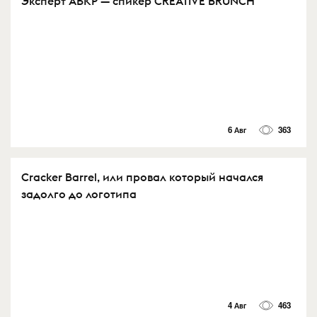
Эксперт АБКР — спикер CREATIVE BRUNCH
6 Авг
363
Cracker Barrel, или провал который начался
задолго до логотипа
4 Авг
463