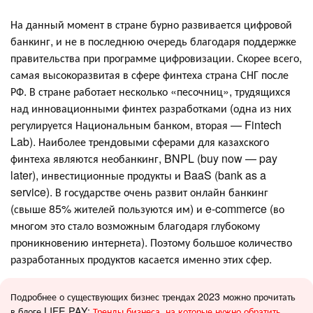
На данный момент в стране бурно развивается цифровой
банкинг, и не в последнюю очередь благодаря поддержке
правительства при программе цифровизации. Скорее всего,
самая высокоразвитая в сфере финтеха страна СНГ после
РФ. В стране работает несколько «песочниц», трудящихся
над инновационными финтех разработками (одна из них
регулируется Национальным банком, вторая — Fintech
Lab). Наиболее трендовыми сферами для казахского
финтеха являются необанкинг, BNPL (buy now — pay
later), инвестиционные продукты и BaaS (bank as a
service). В государстве очень развит онлайн банкинг
(свыше 85% жителей пользуются им) и e-commerce (во
многом это стало возможным благодаря глубокому
проникновению интернета). Поэтому большое количество
разработанных продуктов касается именно этих сфер.
Подробнее о существующих бизнес трендах 2023 можно прочитать
в блоге LIFE PAY:
Тренды бизнеса, на которые нужно обратить