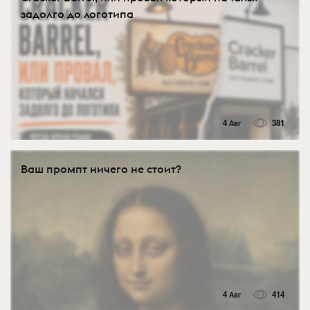
задолго до логотипа
4 Авг
381
Ваш промпт ничего не стоит?
4 Авг
414