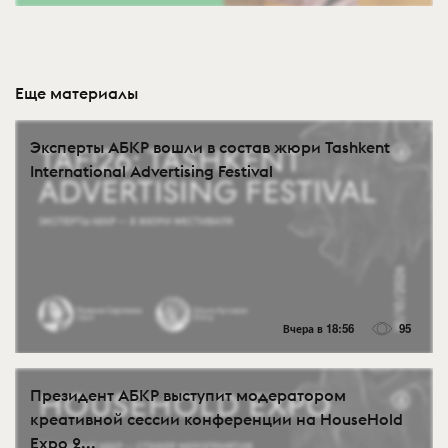
Еще материалы
Эксперты АБКР вошли в состав жюри Tashkent
International Advertising Festival
Вчера в 18:56
95
Президент АБКР выступит модератором
креативной сессии конференции на HouseHold
Expo 2...