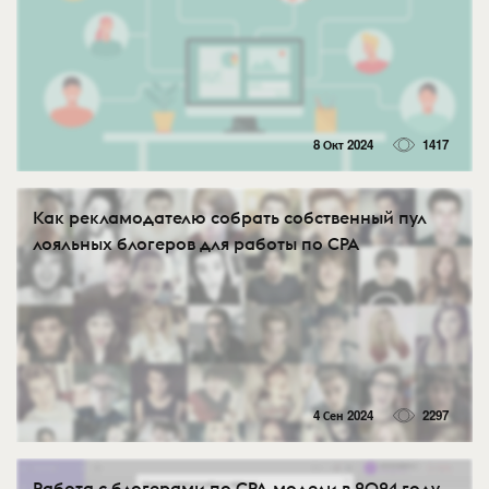
8 Окт 2024
1417
Как рекламодателю собрать собственный пул
лояльных блогеров для работы по CPA
4 Сен 2024
2297
Работа с блогерами по CPA-модели в 2024 году