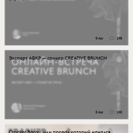
6 Авг
248
Эксперт АБКР — спикер CREATIVE BRUNCH
6 Авг
240
Cracker Barrel, или провал который начался