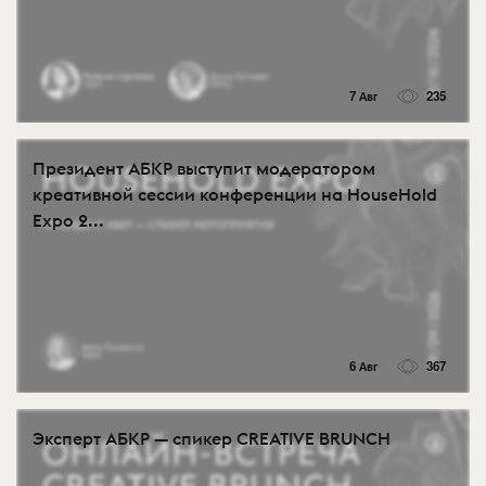
7 Авг
235
Президент АБКР выступит модератором
креативной сессии конференции на HouseHold
Expo 2...
6 Авг
367
Эксперт АБКР — спикер CREATIVE BRUNCH