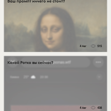
Ваш промпт ничего не стоит?
4 Авг
515
Какой Ротко вы сейчас?
4 Авг
438