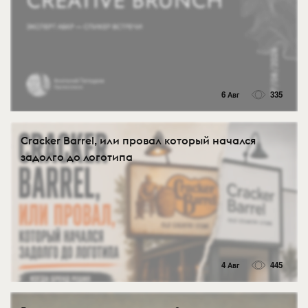
6 Авг
335
Cracker Barrel, или провал который начался
задолго до логотипа
4 Авг
445