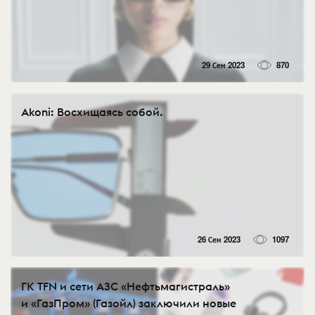
29 Сен 2023
870
Akoni: Восхищаясь собой.
26 Сен 2023
1097
ГК TFN и сети АЗС «Нефтьмагистраль»
и «ГазПром» (Газойл) заключили новые