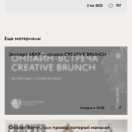
2 Авг 2023
707
Еще материалы
Эксперт АБКР — спикер CREATIVE BRUNCH
Сегодня в 13:50
17
Cracker Barrel, или провал который начался