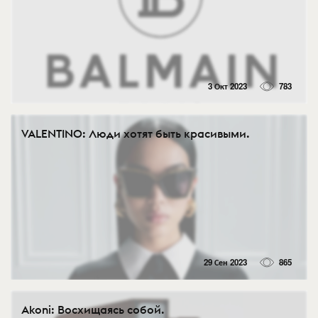
3 Окт 2023
783
VALENTINO: Люди хотят быть красивыми.
29 Сен 2023
865
Akoni: Восхищаясь собой.