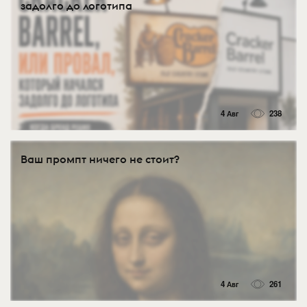
задолго до логотипа
4 Авг
238
Ваш промпт ничего не стоит?
4 Авг
261