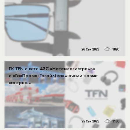
26 Сен 2023
1090
ГК TFN и сети АЗС «Нефтьмагистраль»
и «ГазПром» (Газойл) заключили новые
контрак...
25 Сен 2023
1185