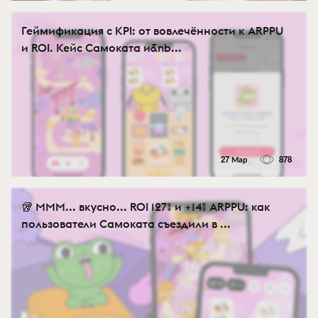
Геймификация с KPI: от вовлечённости к ARPPU
и ROI. Кейс Самоката и&nb...
27 Мар
878
🥡 МММ... вкусно... ROI 127% и +14% ARPPU: как
пользователи Самоката съездили в ...