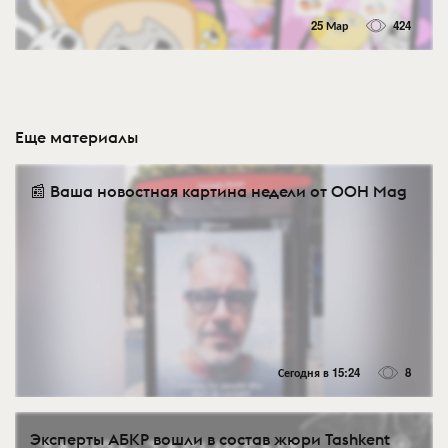
25 Мар
424
Еще материалы
📰 Ваша новостная картина недели от OOH Mag
Сегодня в 15:24
8
Эксперты АБКР вошли в состав жюри Tashkent