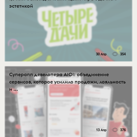
эстетикой
30 Апр
354
Суперапп девелопера А101: объединение
сервисов, которое усилило продажи, лояльность
и ...
13 Апр
376