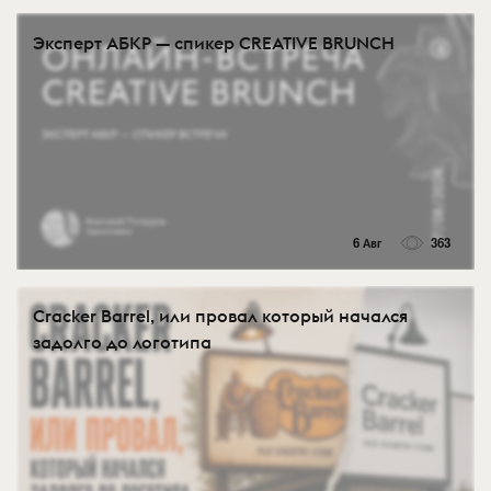
Эксперт АБКР — спикер CREATIVE BRUNCH
6 Авг
363
Cracker Barrel, или провал который начался
задолго до логотипа