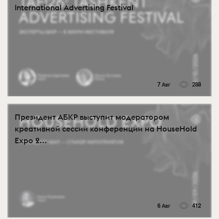
International Advertising Festival
7 Авг
288
Президент АБКР выступит модератором
креативной сессии конференции на HouseHold
Expo 2...
6 Авг
412