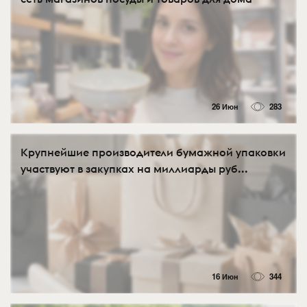
26 Июн
283
Крупнейшие производители бумажной упаковки
участвуют в закупках на миллиарды руб...
16 Июн
344