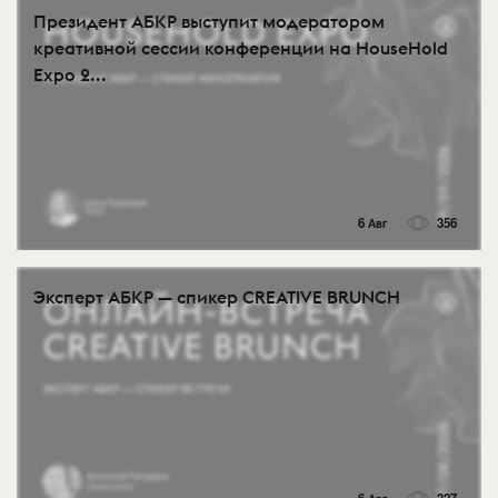
Президент АБКР выступит модератором
креативной сессии конференции на HouseHold
Expo 2...
6 Авг
356
Эксперт АБКР — спикер CREATIVE BRUNCH