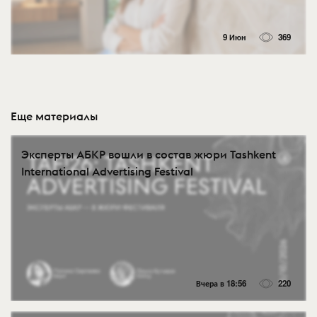
9 Июн
369
Еще материалы
Эксперты АБКР вошли в состав жюри Tashkent
International Advertising Festival
Вчера в 18:56
220