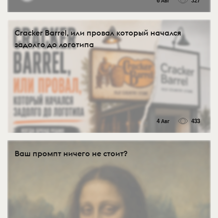
6 Авг
327
Cracker Barrel, или провал который начался
задолго до логотипа
4 Авг
433
Ваш промпт ничего не стоит?