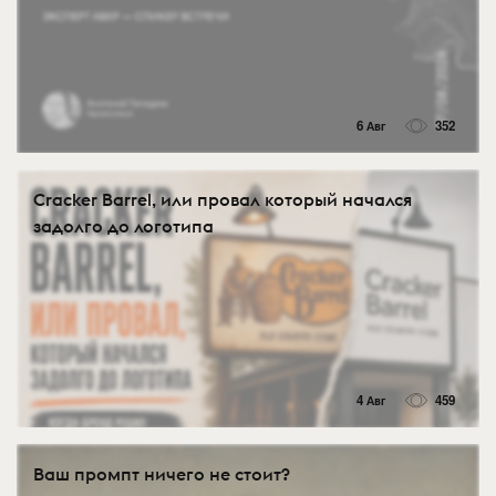
6 Авг
352
Cracker Barrel, или провал который начался
задолго до логотипа
4 Авг
459
Ваш промпт ничего не стоит?