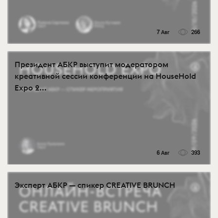
7 Авг
266
Президент АБКР выступит модератором
креативной сессии конференции на HouseHold
Expo 2...
6 Авг
393
Эксперт АБКР — спикер CREATIVE BRUNCH