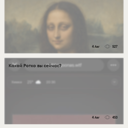
4 Авг
527
Какой Ротко вы сейчас?
4 Авг
453