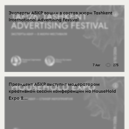
Эксперты АБКР вошли в состав жюри Tashkent
International Advertising Festival
7 Авг
275
Президент АБКР выступит модератором
креативной сессии конференции на HouseHold
Expo 2...