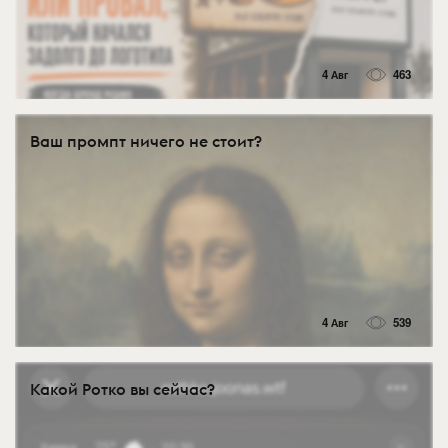
4 Авг
463
Ваш промпт ничего не стоит?
4 Авг
539
Какой Ротко вы сейчас?