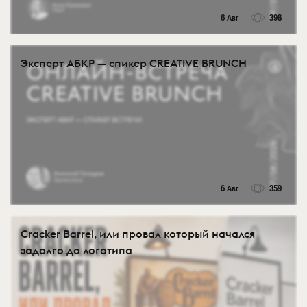
6 Авг
398
Эксперт АБКР — спикер CREATIVE BRUNCH
6 Авг
359
Cracker Barrel, или провал который начался
задолго до логотипа