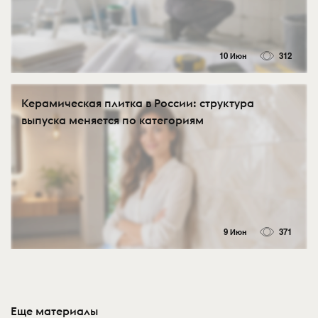
10 Июн
312
Керамическая плитка в России: структура
выпуска меняется по категориям
9 Июн
371
Еще материалы