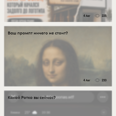
4 Авг
225
Ваш промпт ничего не стоит?
4 Авг
233
Какой Ротко вы сейчас?