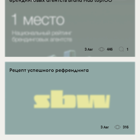
брендинговых агентств Brand Hub top100
3 Авг
446
1
Рецепт успешного рефрендинга
3 Авг
316