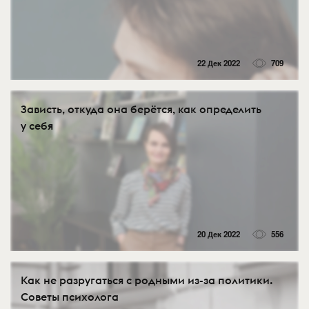
22 Дек 2022
709
Зависть, откуда она берётся, как определить
у себя
20 Дек 2022
556
Как не разругаться с родными из-за политики.
Советы психолога