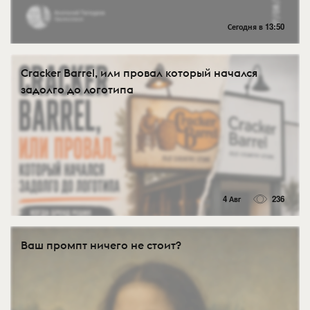
Сегодня в 13:50
Cracker Barrel, или провал который начался
задолго до логотипа
4 Авг
236
Ваш промпт ничего не стоит?