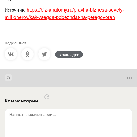
Источник:
https://biz-anatomy.ru/pravila-biznesa-sovety-
millionerov/kak-vsegda-pobezhdat-na-peregovorah
Поделиться:
В закладки
Комментарии
Написать комментарий...