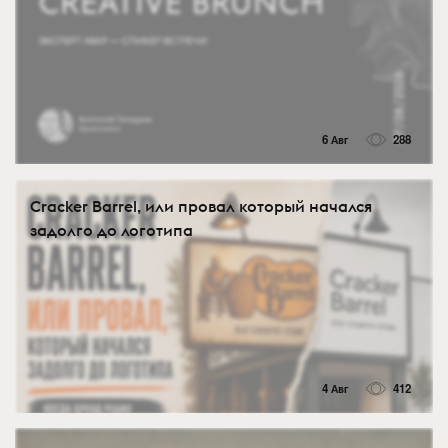
6 Авг
288
Cracker Barrel, или провал который начался
задолго до логотипа
4 Авг
412