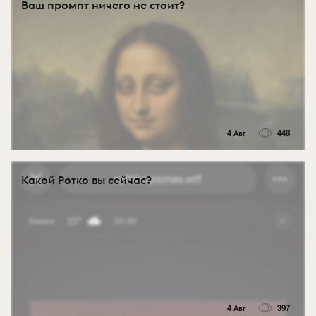
Ваш промпт ничего не стоит?
4 Авг
448
Какой Ротко вы сейчас?
4 Авг
397