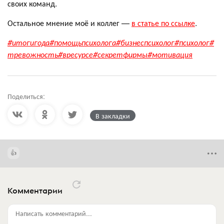
своих команд.
Остальное мнение моё и коллег —
в статье по ссылке
.
#итогигода
#помощьпсихолога
#бизнеспсихолог
#психолог
#
тревожность
#вресурсе
#секретфирмы
#мотивация
Поделиться:
В закладки
Комментарии
Написать комментарий...