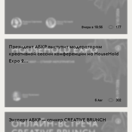
Вчера в 18:56
177
Президент АБКР выступит модератором
креативной сессии конференции на HouseHold
Expo 2...
6 Авг
302
Эксперт АБКР — спикер CREATIVE BRUNCH