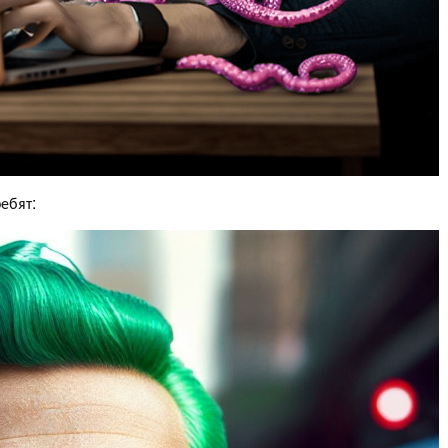
ебят: