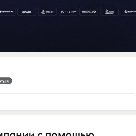
аться
омпании с помощью