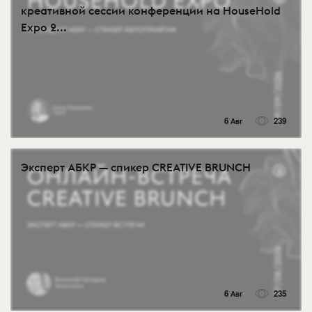
креативной сессии конференции на HouseHold
Expo 2...
6 Авг
239
Эксперт АБКР — спикер CREATIVE BRUNCH
6 Авг
235