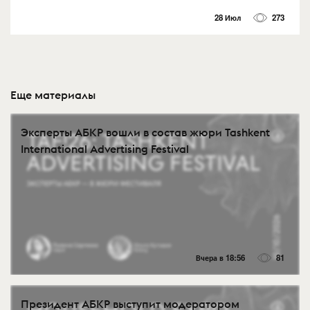
28 Июл
273
Еще материалы
Эксперты АБКР вошли в состав жюри Tashkent
International Advertising Festival
Вчера в 18:56
81
Президент АБКР выступит модератором