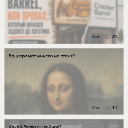
4 Авг
374
Ваш промпт ничего не стоит?
4 Авг
410
Какой Ротко вы сейчас?