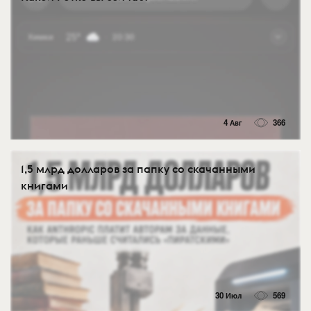
4 Авг
366
1,5 млрд долларов за папку со скачанными
книгами
30 Июл
569