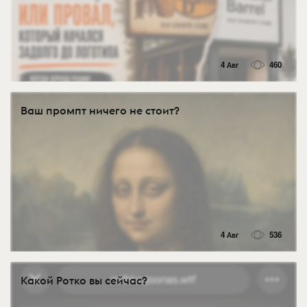
4 Авг
460
Ваш промпт ничего не стоит?
4 Авг
536
Какой Ротко вы сейчас?