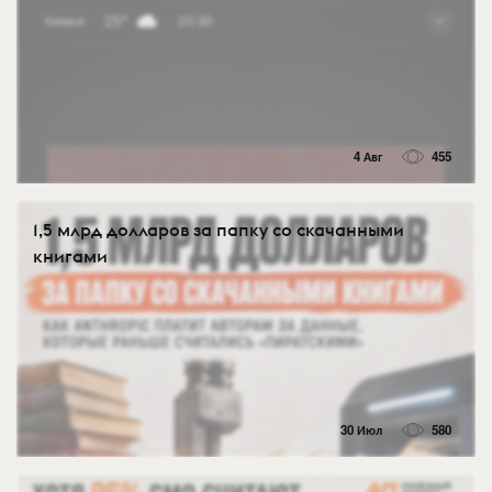
4 Авг
455
1,5 млрд долларов за папку со скачанными
книгами
30 Июл
580