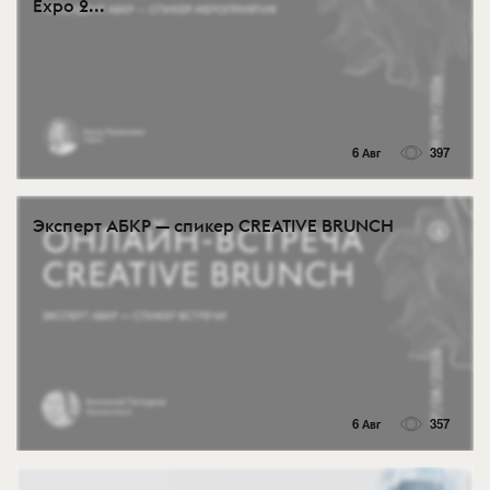
Expo 2...
6 Авг
397
Эксперт АБКР — спикер CREATIVE BRUNCH
6 Авг
357