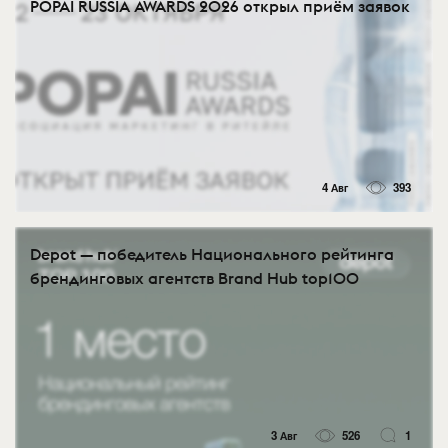
POPAI RUSSIA AWARDS 2026 открыл приём заявок
4 Авг
393
Depot — победитель Национального рейтинга
брендинговых агентств Brand Hub top100
3 Авг
526
1