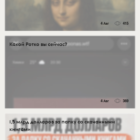
4 Авг
415
Какой Ротко вы сейчас?
4 Авг
369
1,5 млрд долларов за папку со скачанными
книгами