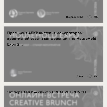
Вчера в 18:56
100
Президент АБКР выступит модератором
креативной сессии конференции на HouseHold
Expo 2...
6 Авг
250
Эксперт АБКР — спикер CREATIVE BRUNCH