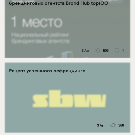
брендинговых агентств Brand Hub top100
3 Авг
505
1
Рецепт успешного рефрендинга
3 Авг
360