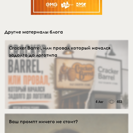
Другие материалы блога
Cracker Barrel, или провал который начался
задолго до логотипа
4 Авг
453
Ваш промпт ничего не стоит?