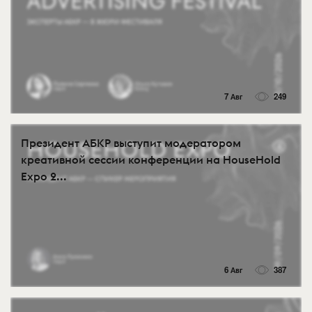
7 Авг
249
Президент АБКР выступит модератором
креативной сессии конференции на HouseHold
Expo 2...
6 Авг
387