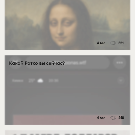
4 Авг
521
Какой Ротко вы сейчас?
4 Авг
448