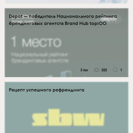
Depot — победитель Национального рейтинга
брендинговых агентств Brand Hub top100
3 Авг
522
1
Рецепт успешного рефрендинга