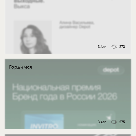
3 Авг
273
Гордимся
3 Авг
275