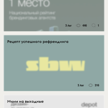
3 Авг
446
1
Рецепт успешного рефрендинга
3 Авг
316
Мчим на выходные