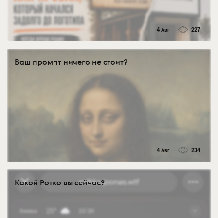
4 Авг
227
Ваш промпт ничего не стоит?
4 Авг
234
Какой Ротко вы сейчас?