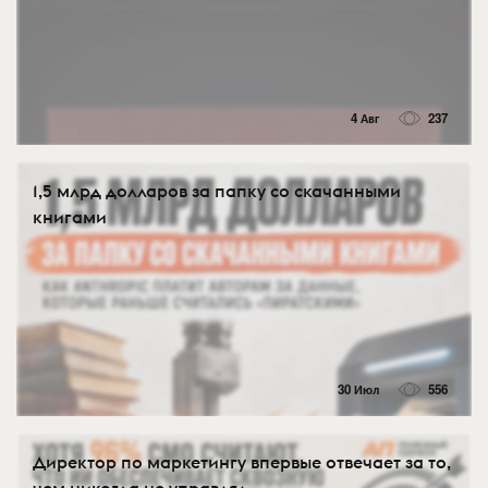
4 Авг
237
1,5 млрд долларов за папку со скачанными
книгами
30 Июл
556
Директор по маркетингу впервые отвечает за то,
чем никогда не управлял