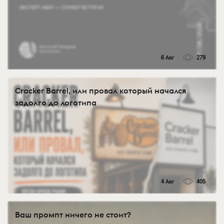
6 Авг
279
Cracker Barrel, или провал который начался
задолго до логотипа
4 Авг
405
Ваш промпт ничего не стоит?