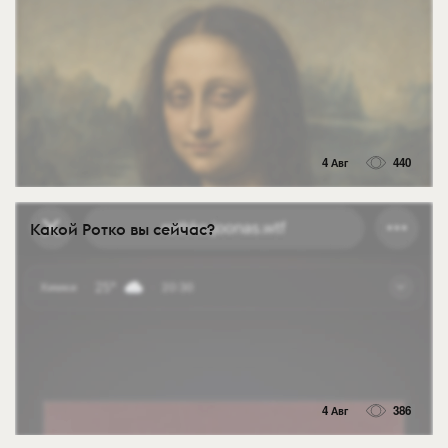
4 Авг
440
Какой Ротко вы сейчас?
4 Авг
386