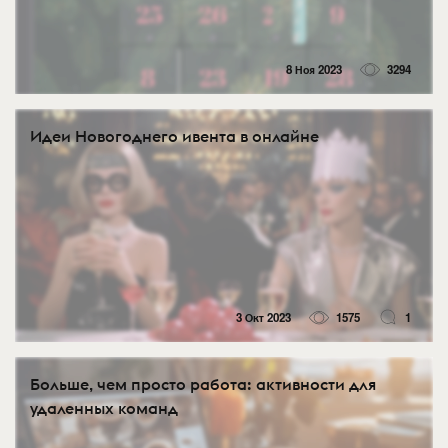
8 Ноя 2023
3294
Идеи Новогоднего ивента в онлайне
3 Окт 2023
1575
1
Больше, чем просто работа: активности для
удаленных команд