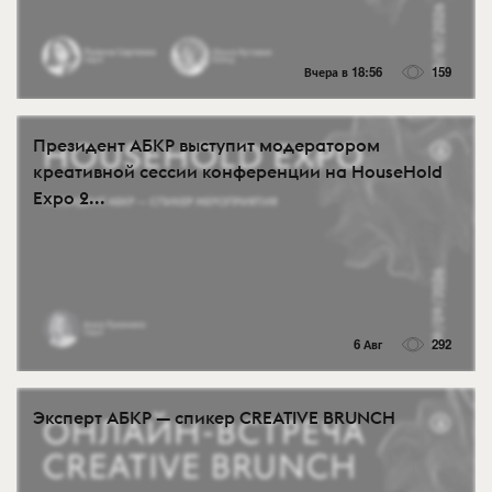
Вчера в 18:56
159
Президент АБКР выступит модератором
креативной сессии конференции на HouseHold
Expo 2...
6 Авг
292
Эксперт АБКР — спикер CREATIVE BRUNCH