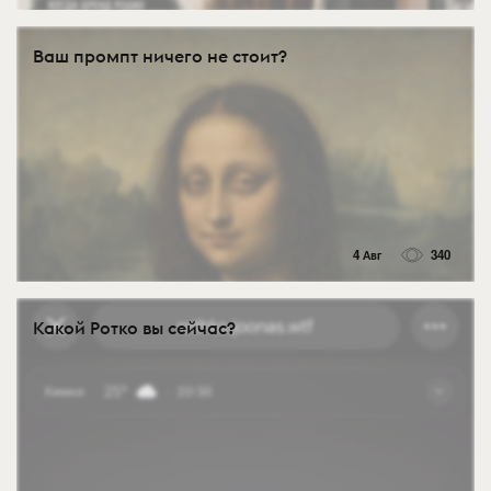
Ваш промпт ничего не стоит?
4 Авг
340
Какой Ротко вы сейчас?