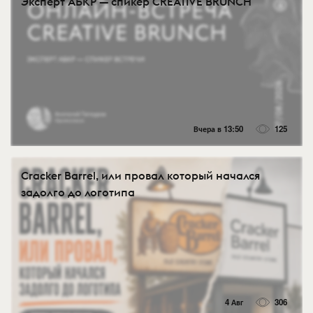
Эксперт АБКР — спикер CREATIVE BRUNCH
Вчера в 13:50
125
Cracker Barrel, или провал который начался
задолго до логотипа
4 Авг
306