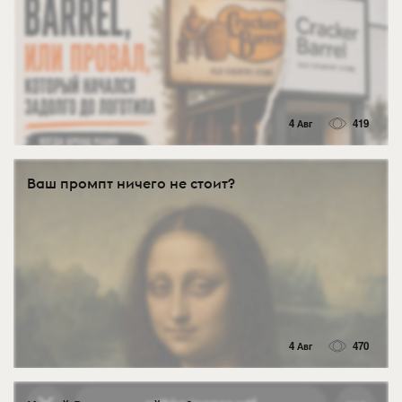
4 Авг
419
Ваш промпт ничего не стоит?
4 Авг
470