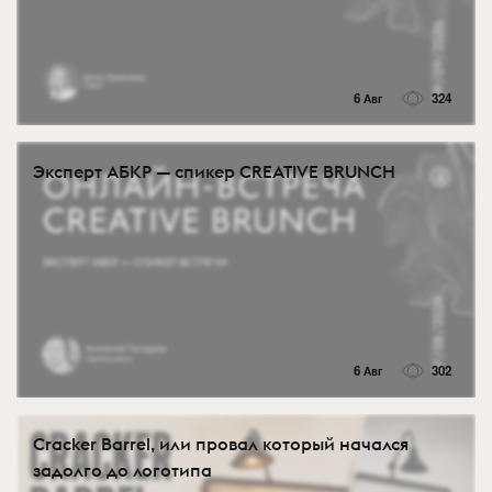
6 Авг
324
Эксперт АБКР — спикер CREATIVE BRUNCH
6 Авг
302
Cracker Barrel, или провал который начался
задолго до логотипа