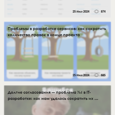
25 Июл 2024
874
Проблемы в разработке сервисов: как сократить
количество правок в конце проекта
25 Июл 2024
685
Долгие согласования — проблема №1 в IT-
разработке: как нам удалось сократить их ...