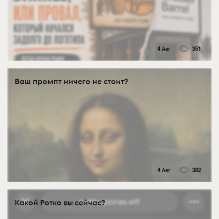
4 Авг
351
Ваш промпт ничего не стоит?
4 Авг
382
Какой Ротко вы сейчас?