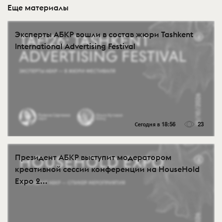
Еще материалы
Эксперты АБКР вошли в состав жюри Tashkent
International Advertising Festival
Сегодня в 18:56
23
Президент АБКР выступит модератором
креативной сессии конференции на HouseHold
Expo 2...