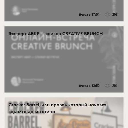
Вчера в 17:54
208
Эксперт АБКР — спикер CREATIVE BRUNCH
Вчера в 13:50
201
Cracker Barrel, или провал который начался
задолго до логотипа