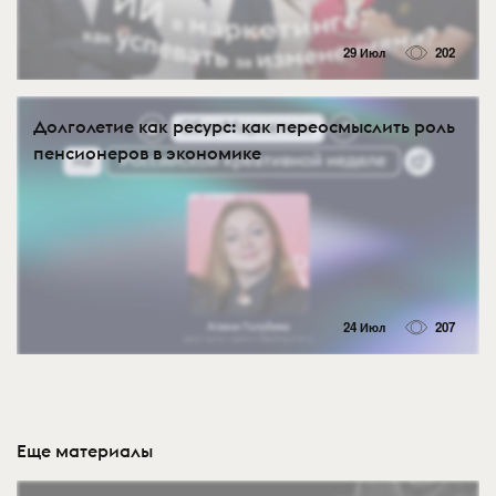
29 Июл
202
Долголетие как ресурс: как переосмыслить роль
пенсионеров в экономике
24 Июл
207
Еще материалы