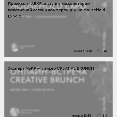
Президент АБКР выступит модератором
креативной сессии конференции на HouseHold
Expo 2...
Вчера в 17:54
88
Эксперт АБКР — спикер CREATIVE BRUNCH
Вчера в 13:50
111