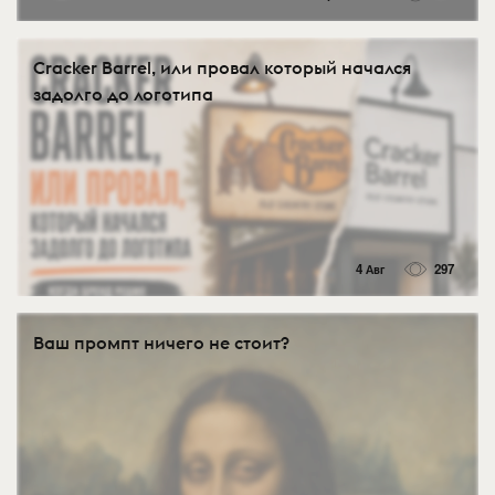
Cracker Barrel, или провал который начался
задолго до логотипа
4 Авг
297
Ваш промпт ничего не стоит?