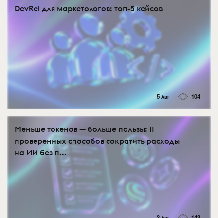
DevRel для маркетологов: топ-5 кейсов
5 Авг
104
Меньше токенов — больше пользы: 11
проверенных способов сократить расходы
на ИИ без п...
3 Авг
143