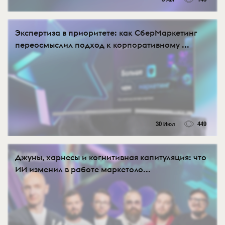
Экспертиза в приоритете: как СберМаркетинг
переосмыслил подход к корпоративному ...
30 Июл
449
Джуны, харнесы и когнитивная капитуляция: что
ИИ изменил в работе маркетоло...