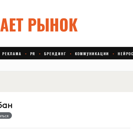
бан
аться