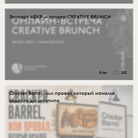
Эксперт АБКР — спикер CREATIVE BRUNCH
6 Авг
302
Cracker Barrel, или провал который начался
задолго до логотипа