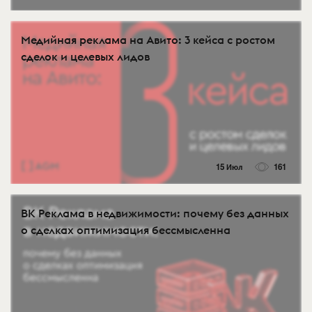
Медийная реклама на Авито: 3 кейса с ростом
сделок и целевых лидов
15 Июл
161
ВК Реклама в недвижимости: почему без данных
о сделках оптимизация бессмысленна