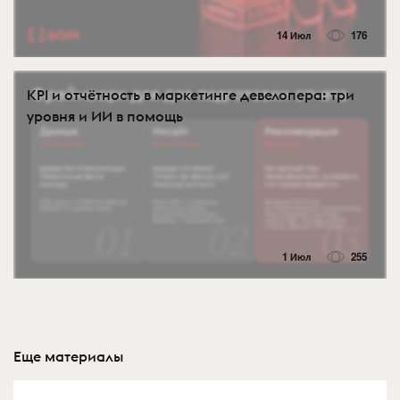
14 Июл
176
KPI и отчётность в маркетинге девелопера: три
уровня и ИИ в помощь
1 Июл
255
Еще материалы