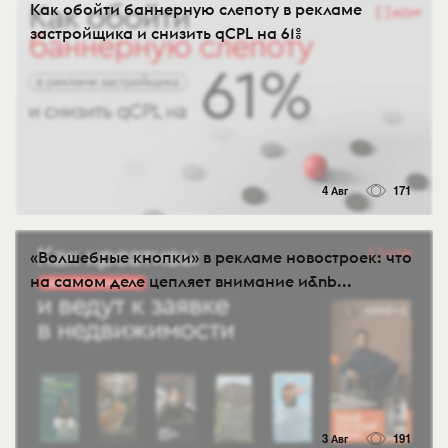
Как обойти баннерную слепоту в рекламе
застройщика и снизить qCPL на 61%
4 Авг
171
«Волшебные кнопки» в рекламе новостроек: что
на самом деле цепляет внимание и&nb...
3 Авг
191