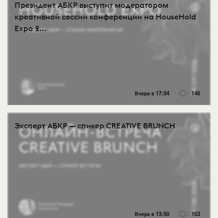
Президент АБКР выступит модератором
креативной сессии конференции на HouseHold
Expo 2...
Вчера в 17:54
146
Эксперт АБКР — спикер CREATIVE BRUNCH
Вчера в 13:50
163