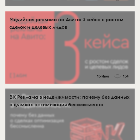
Медийная реклама на Авито: 3 кейса с ростом
сделок и целевых лидов
15 Июл
154
ВК Реклама в недвижимости: почему без данных
о сделках оптимизация бессмысленна