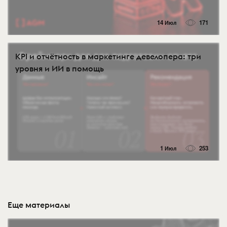
14 Июл
171
KPI и отчётность в маркетинге девелопера: три
уровня и ИИ в помощь
1 Июл
253
Еще материалы