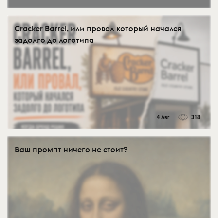
Cracker Barrel, или провал который начался
задолго до логотипа
4 Авг
318
Ваш промпт ничего не стоит?