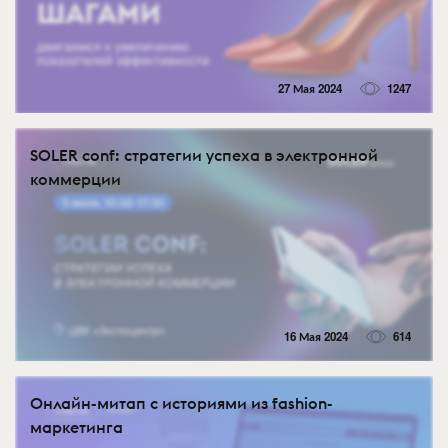
27 Мая 2024
1247
SOLER conf: стратегии успеха в электронной
коммерции
16 Мая 2024
614
Онлайн-митап с историями из fashion-
маркетинга