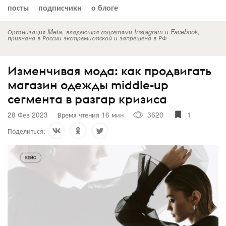
посты
подписчики
о блоге
Организация Meta, владеющая соцсетями Instagram и Facebook,
признана в России экстремистской и запрещена в РФ
Изменчивая мода: как продвигать
магазин одежды middle-up
сегмента в разгар кризиса
28 Фев 2023
Время чтения 16 мин
3620
1
Поделиться: