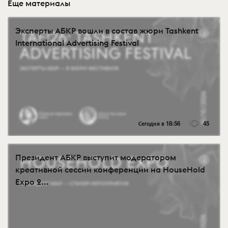
Еще материалы
Эксперты АБКР вошли в состав жюри Tashkent
International Advertising Festival
Сегодня в 18:56
45
Президент АБКР выступит модератором
креативной сессии конференции на HouseHold
Expo 2...