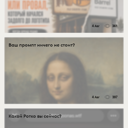
4 Авг
361
Ваш промпт ничего не стоит?
4 Авг
397
Какой Ротко вы сейчас?