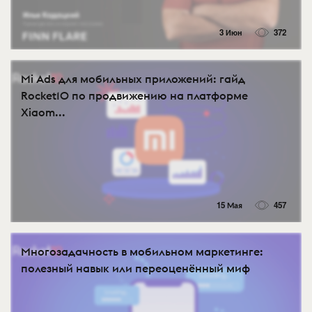
3 Июн
372
Mi Ads для мобильных приложений: гайд
Rocket10 по продвижению на платформе
Xiaom...
15 Мая
457
Многозадачность в мобильном маркетинге:
полезный навык или переоценённый миф