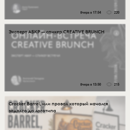
Вчера в 17:54
220
Эксперт АБКР — спикер CREATIVE BRUNCH
Вчера в 13:50
215
Cracker Barrel, или провал который начался
задолго до логотипа