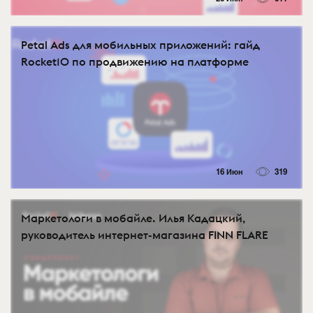
Petal Ads для мобильных приложений: гайд
Rocket10 по продвижению на платформе
16 Июн
319
Маркетологи в мобайле. Илья Кадацкий,
руководитель интернет-магазина FINN FLARE