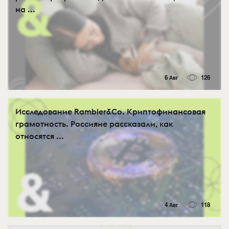
на ...
6 Авг
126
Исследование Rambler&Co. Криптофинансовая
грамотность. Россияне рассказали, как
относятся ...
4 Авг
118