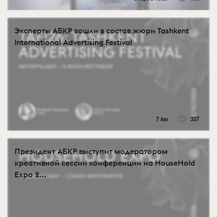
Эксперты АБКР вошли в состав жюри Tashkent
International Advertising Festival
7 Авг
357
Президент АБКР выступит модератором
креативной сессии конференции на HouseHold
Expo 2...