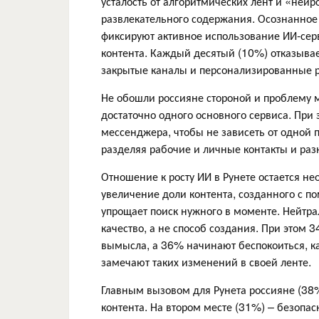
усталость от алгоритмических лент и «нейр
развлекательного содержания. Осознанно
фиксируют активное использование ИИ‑серв
контента. Каждый десятый (10%) отказыва
закрытые каналы и персонализированные р
Не обошли россияне стороной и проблему 
достаточно одного основного сервиса. При 
мессенджера, чтобы не зависеть от одной 
разделяя рабочие и личные контакты и ра
Отношение к росту ИИ в Рунете остается 
увеличение доли контента, созданного с по
упрощает поиск нужного в моменте. Нейтра
качество, а не способ создания. При этом 
вымысла, а 36% начинают беспокоиться, к
замечают таких изменений в своей ленте.
Главным вызовом для Рунета россияне (38
контента. На втором месте (31%) – безопа