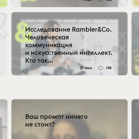
Исследование Rambler&Co.
Человеческая
коммуникация
и искусственный интеллект.
Кто так...
27 Июл
144
Ваш промпт ничего
не стоит?