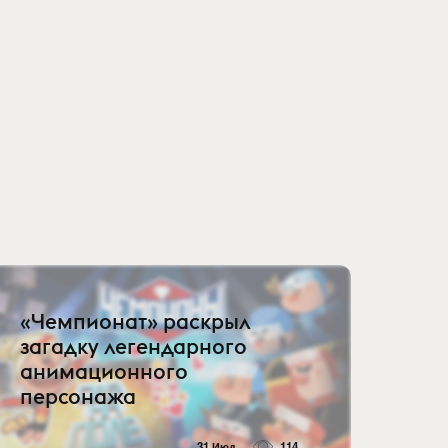
«Чемпионат» раскрыл
загадку легендарного
анимационного
персонажа
31 Июл
114