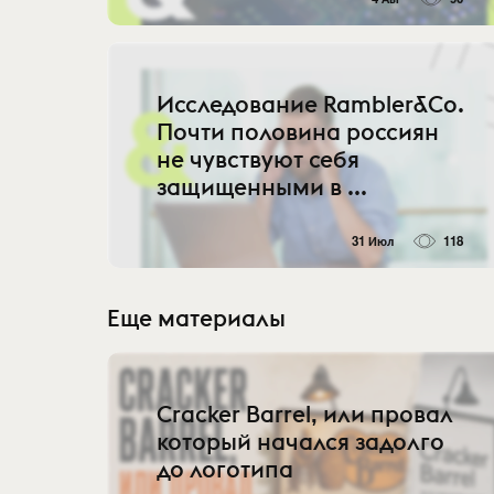
Исследование Rambler&Co.
Почти половина россиян
не чувствуют себя
защищенными в ...
31 Июл
118
Еще материалы
Cracker Barrel, или провал
который начался задолго
до логотипа