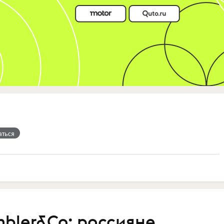
аться
bler&Co: россияне