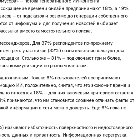
омусора» – потока генеративного ИИ-контента
е сокращение времени онлайн предпринимают 18%, а 19%
исов – от подсказок и резюме до генерации собственного
ется от инфошума и для получения новостей выбирает
ассылки вместо самостоятельного поиска.
мессенджеров. Для 37% респондентов по‑прежнему
этом треть участников (32%) сознательно используют два
площадки. Столько же – 31% – подключают три и более,
знося коммуникации по разным каналам.
неоднозначным. Только 6% пользователей воспринимают
мощью ИИ, положительно, считая, что это экономит время и
льно относятся 18% – для них ключевым критерием остается
34% признаются, что им становится сложнее отличать факты от
акой информации в сети можно доверять. Еще 6% пока не
%) называют избыточность поверхностного и недостоверного
сность данных и приватность. Информационная перегрузка,