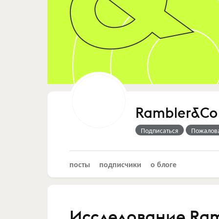
Rambler&Co
Подписаться
Пожалов
посты
подписчики
о блоге
Исследование Ram