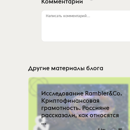
Комментарии
Написать комментарий...
Другие материалы блога
Исследование Rambler&Co.
Криптофинансовая
грамотность. Россияне
рассказали, как относятся
...
4 Авг
90