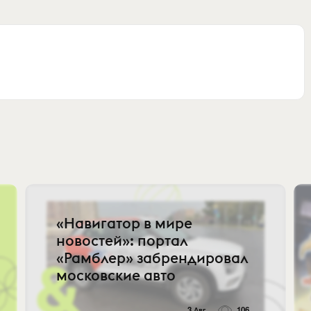
«Навигатор в мире
новостей»: портал
«Рамблер» забрендировал
московские авто
3 Авг
106