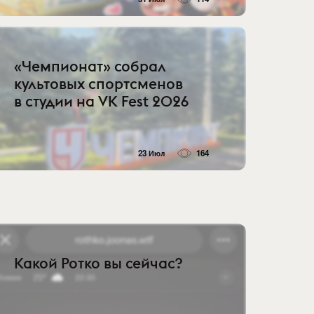
«Чемпионат» собрал
культовых спортсменов
в студии на VK Fest 2026
23 Июл
164
Какой Ротко вы сейчас?