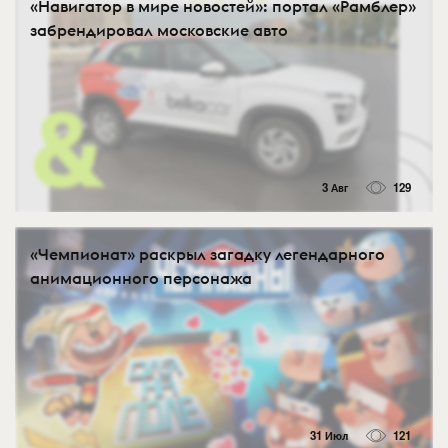
«Навигатор в мире новостей»: портал «Рамблер»
забрендировал московские авто
3 Авг
129
«Чемпионат» раскрыл загадку легендарного
анимационного персонажа
31 Июл
121