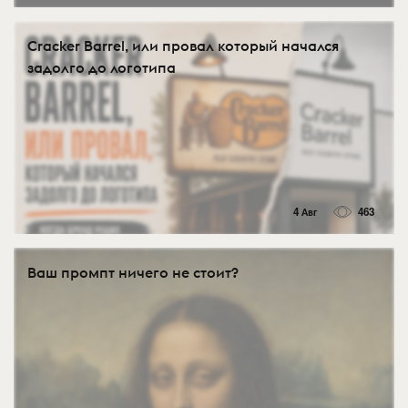
Cracker Barrel, или провал который начался
задолго до логотипа
4 Авг
463
Ваш промпт ничего не стоит?