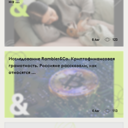
на ...
6 Авг
123
Исследование Rambler&Co. Криптофинансовая
грамотность. Россияне рассказали, как
относятся ...
4 Авг
113