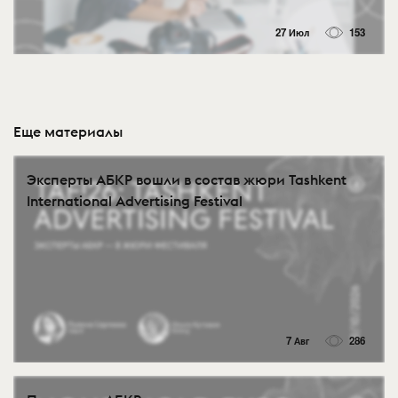
27 Июл
153
Еще материалы
Эксперты АБКР вошли в состав жюри Tashkent
International Advertising Festival
7 Авг
286