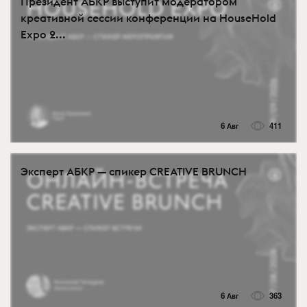
Президент АБКР выступит модератором
креативной сессии конференции на HouseHold
Expo 2...
6 Авг
411
Эксперт АБКР — спикер CREATIVE BRUNCH
6 Авг
363