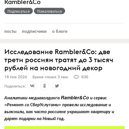
Rambler&Co
Подписаться
Пожаловаться
посты
подписчики
о блоге
Исследование Rambler&Co: две
трети россиян тратят до 3 тысяч
рублей на новогодний декор
18 Ноя 2024
Время чтения 3 мин
636
Поделиться:
А
налитики медиахолдинга Rambler&Co
и с
ервис
«Ремонт со СберУслугами» провели исследование и
выяснили, как часто россияне украшают квартиру и
дарят подарки на Новый год.