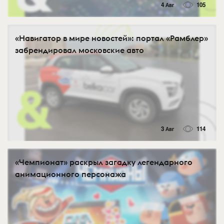
4 Авг
105
«Навигатор в мире новостей»: портал «Рамблер»
забрендировал московские авто
3 Авг
114
«Чемпионат» раскрыл загадку легендарного
анимационного персонажа