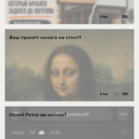
4 Авг
300
Ваш промпт ничего не стоит?
4 Авг
339
Какой Ротко вы сейчас?