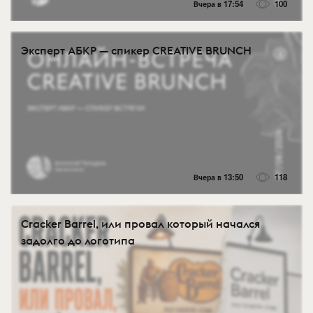
Вчера в 17:54
100
Эксперт АБКР — спикер CREATIVE BRUNCH
Вчера в 13:50
118
Cracker Barrel, или провал который начался
задолго до логотипа