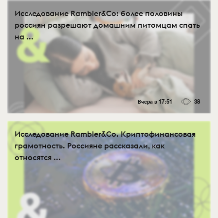
Исследование Rambler&Co: более половины
россиян разрешают домашним питомцам спать
на ...
Вчера в 17:51
38
Исследование Rambler&Co. Криптофинансовая
грамотность. Россияне рассказали, как
относятся ...